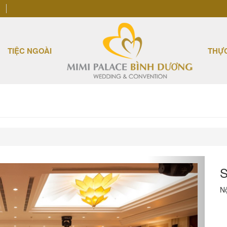
TIỆC NGOÀI
THỰ
S
N