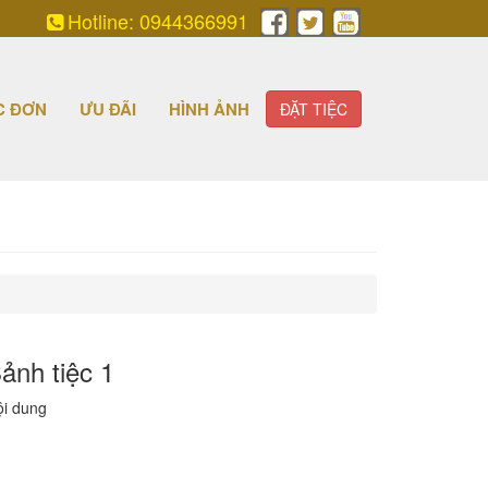
Hotline: 0944366991
C ĐƠN
ƯU ĐÃI
HÌNH ẢNH
ĐẶT TIỆC
ảnh tiệc 1
ội dung