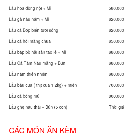
Lẩu hoa đồng nội + Mì
580.000
Lẩu gà nấu nấm + Mì
620.000
Lẩu cá Bớp biển tươi sống
620.000
Lẩu cá hồi măng chua
650.000
Lẩu bắp bò hải sản táo lê + Mì
680.000
Lẩu Cá Tằm Nấu măng + Bún
680.000
Lẩu nấm thiên nhiên
680.000
Lẩu bầu cua ( thịt cua 1,2kg) + miến
700.000
Lẩu cá bống mú
800.000
Lẩu ghẹ nấu thái + Bún (5 con)
Thời giá
CÁC MÓN ĂN KÈM