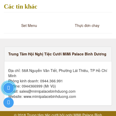
Các tin khác
Set Menu
Thực đơn chay
Trung Tâm Hội Nghị Tiệc Cưới MiMi Palace Bình Dương
Địa chỉ: 58A Nguyễn Văn Tiết, Phường Lái Thiêu, TP Hồ Chí
Minh
Phòng kinh doanh: 0944.366.991
Hotline: 0944366999 (Mr Vũ)
Email: sales@mimipalacebinhduong.com
Website: www.mimipalacebinhduong.com
© 2018 Trung tâm tiệc cưới hội nghị MiMi Palace Bình