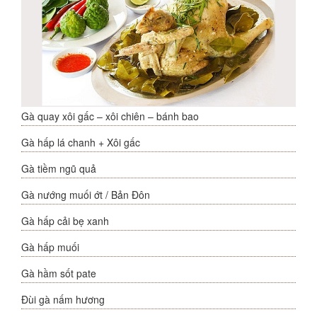
Gà quay xôi gấc – xôi chiên – bánh bao
Gà hấp lá chanh + Xôi gấc
Gà tiềm ngũ quả
Gà nướng muối ớt / Bản Đôn
Gà hấp cải bẹ xanh
Gà hấp muối
Gà hầm sốt pate
Đùi gà nấm hương