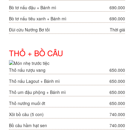
Bò tơ nấu đậu + Bánh mì
690.000
Bò tơ nấu tiêu xanh + Bánh mì
690.000
Đùi cừu Nướng Bơ tỏi
Thời giá
THỎ + BỒ CÂU
Thỏ nấu rượu vang
650.000
Thỏ nấu Lagout + Bánh mì
650.000
Thỏ um đậu phộng + Bánh mì
650.000
Thỏ nướng muối ớt
650.000
Xôi bồ câu (5 con)
740.000
Bồ câu hầm hạt sen
740.000