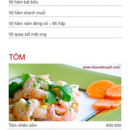
Vịt hầm bát bửu
Vịt hầm chanh muối
Vịt hầm nấm đông cô – Mì hấp
Vịt quay sốt mật ong
TÔM
Tôm chiên cốm
600.000