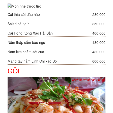
Cải thìa sốt dầu hào
280.000
Salad cá ngừ
350.000
Cải Hong Kong Xào Hải Sản
400.000
Nấm thập cẩm bào ngư
430.000
Nấm kim châm sốt cua
430.000
Măng tây nấm Linh Chi xào Bò
600.000
GỎI