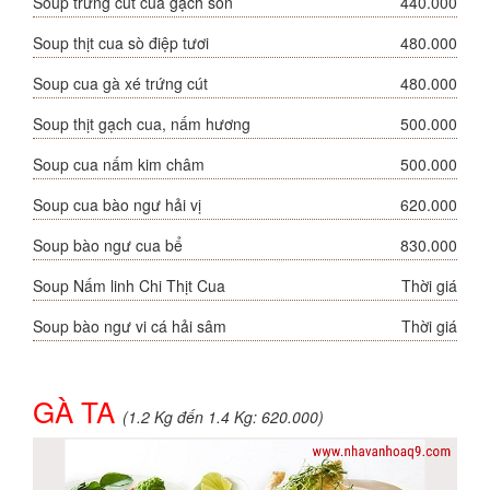
Soup trứng cút cua gạch son
440.000
Soup thịt cua sò điệp tươi
480.000
Soup cua gà xé trứng cút
480.000
Soup thịt gạch cua, nấm hương
500.000
Soup cua nấm kim châm
500.000
Soup cua bào ngư hải vị
620.000
Soup bào ngư cua bể
830.000
Soup Nấm linh Chi Thịt Cua
Thời giá
Soup bào ngư vi cá hải sâm
Thời giá
GÀ TA
(1.2 Kg đến 1.4 Kg: 620.000)