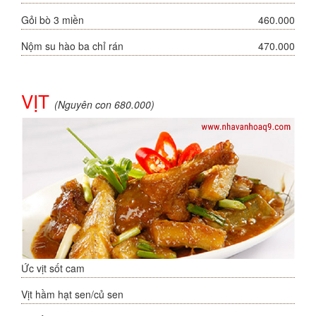
Gỏi bò 3 miền
460.000
Nộm su hào ba chỉ rán
470.000
VỊT
(Nguyên con 680.000)
Ức vịt sốt cam
Vịt hầm hạt sen/củ sen