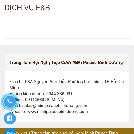
DỊCH VỤ F&B
Trung Tâm Hội Nghị Tiệc Cưới MiMi Palace Bình Dương
Địa chỉ: 58A Nguyễn Văn Tiết, Phường Lái Thiêu, TP Hồ Chí
Minh
Phòng kinh doanh: 0944.366.991
Hotline: 0944366999 (Mr Vũ)
Email: sales@mimipalacebinhduong.com
Website: www.mimipalacebinhduong.com
© 2018 Trung tâm tiệc cưới hội nghị MiMi Palace Bình